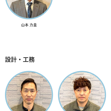
山本 力皇
設計・工務