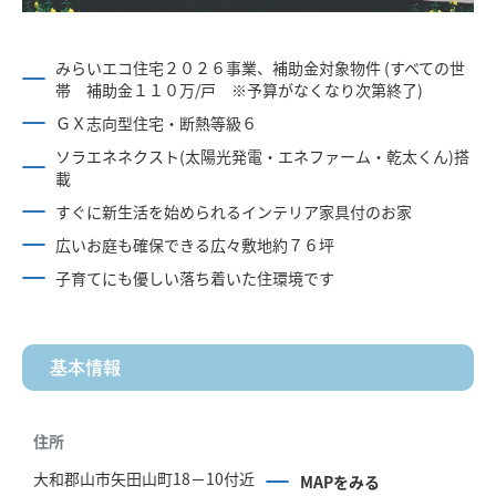
みらいエコ住宅２０２６事業、補助金対象物件 (すべての世
帯 補助金１１０万/戸 ※予算がなくなり次第終了)
ＧＸ志向型住宅・断熱等級６
ソラエネネクスト(太陽光発電・エネファーム・乾太くん)搭
載
すぐに新生活を始められるインテリア家具付のお家
広いお庭も確保できる広々敷地約７６坪
子育てにも優しい落ち着いた住環境です
基本情報
住所
大和郡山市矢田山町18－10付近
MAPをみる