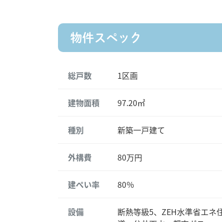
物件スペック
総戸数
1区画
建物面積
97.20㎡
種別
新築一戸建て
外構費
80万円
建ぺい率
80％
設備
断熱等級5、ZEH水準省エネ