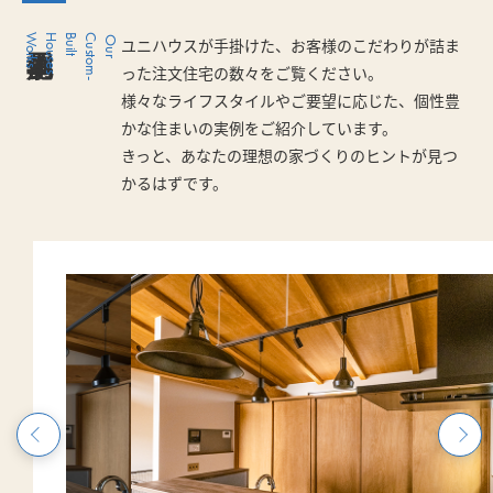
s
O
u
r
C
u
s
t
o
m
-
B
u
i
l
t
H
o
u
s
e
s
W
o
r
k
ユニハウスが手掛けた、お客様のこだわりが詰ま
った注文住宅の数々をご覧ください。
様々なライフスタイルやご要望に応じた、個性豊
かな住まいの実例をご紹介しています。
きっと、あなたの理想の家づくりのヒントが見つ
かるはずです。