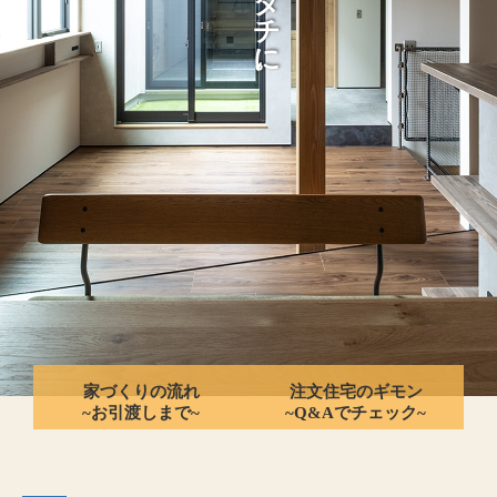
家づくりの流れ
注文住宅のギモン
~お引渡しまで~
~Q&Aでチェック~