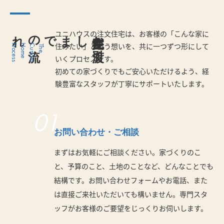
れ
注文住宅お
引渡
しまでの
流
ユニハウスの注文住宅は、お客様の「こんな家に
住みたい」という想いを、共に一つずつ形にして
s
T
h
e
C
u
s
t
o
m
H
o
m
e
P
r
o
c
e
s
いくプロセスです。
初めての家づくりでもご安心いただけるよう、経
験豊富なスタッフが丁寧にサポートいたします。
01
お問い合わせ・ご相談
まずはお気軽にご相談ください。家づくりのこ
と、予算のこと、土地のことなど、どんなことでも
結構です。お問い合わせフォームやお電話、また
は直接ご来社いただいても構いません。専門スタ
ッフがお客様のご要望をじっくりお伺いします。