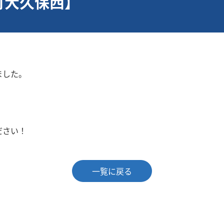
町大久保西】
ました。
ださい！
一覧に戻る